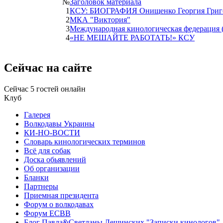
№
Заголовок материала
1
КСУ: БИОГРАФИЯ Онищенко Георгия Григ
2
МКА "Виктория"
3
Международная кинологическая федерация 
4
«НЕ МЕШАЙТЕ РАБОТАТЬ!» КСУ
Сейчас на сайте
Сейчас 5 гостей онлайн
Клуб
Галерея
Волкодавы Украины
КИ-НО-ВОСТИ
Словарь кинологических терминов
Всё для собак
Доска обьявлений
Об организации
Бланки
Партнеры
Приемная президента
Форум о волкодавах
Форум ЕСВВ
Блог Павла&Светланы Лещинских "Записки кинологов"