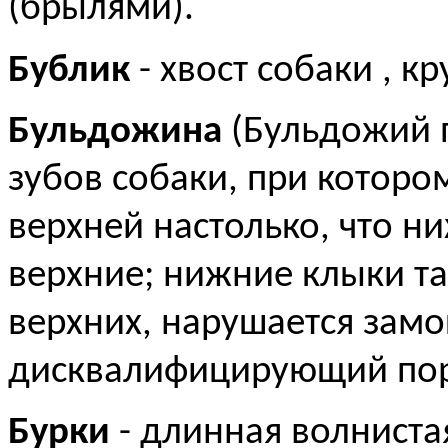
(брылями).
Бублик
- хвост собаки , к
Бульдожина
(Бульдожий п
зубов собаки, при которо
верхней настолько, что н
верхние; нижние клыки т
верхних, нарушается замо
дисквалифицирующий пор
Бурки
- длинная волнистая