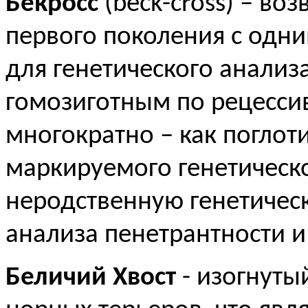
Бекросс
(
beck
-
cross
) – во
первого поколения с одни
для генетического анализ
гомозиготным по рецесси
многократно – как поглот
маркируемого генетическ
неродственную генетичес
анализа пенетрантности и
Беличий Хвост
- изогнуты