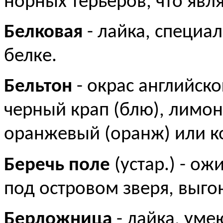
норных терьеров, что явл
Белковая
- лайка, специа
белке.
Бельтон
- окрас английско
черный крап (блю), лимо
оранжевый (оранж) или к
Беречь поле
(устар.) - ож
под островом зверя, выго
Берложница
- лайка, уме