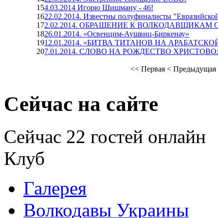
15
4.03.2014 Игорю Шишману - 46!
16
22.02.2014. Известны полуфиналисты "Евразийско
17
2.02.2014. ОБРАЩЕНИЕ К ВОЛКОДАВЩИКАМ 
18
26.01.2014. «Освенцим-Аушвиц-Биркенау»
19
12.01.2014. «БИТВА ТИТАНОВ НА АРАБАТСКО
20
7.01.2014. СЛОВО НА РОЖДЕСТВО ХРИСТОВО: «П
<<
Первая
<
Предыдущая
Сейчас на сайте
Сейчас 22 гостей онлайн
Клуб
Галерея
Волкодавы Украины