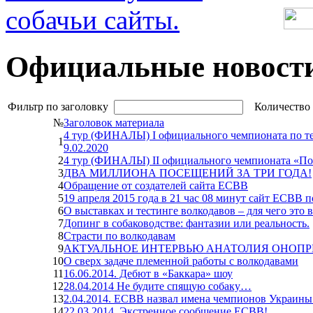
Официальные новост
Фильтр
по заголовку
Количество 
№
Заголовок материала
4 тур (ФИНАЛЫ) І официального чемпионата по 
1
9.02.2020
2
4 тур (ФИНАЛЫ) ІІ официального чемпионата «Побу
3
ДВА МИЛЛИОНА ПОСЕЩЕНИЙ ЗА ТРИ ГОДА!
4
Обращение от создателей сайта ЕСВВ
5
19 апреля 2015 года в 21 час 08 минут сайт ЕСВВ 
6
О выставках и тестинге волкодавов – для чего это 
7
Допинг в собаководстве: фантазии или реальность.
8
Страсти по волкодавам
9
АКТУАЛЬНОЕ ИНТЕРВЬЮ АНАТОЛИЯ ОНОПР
10
О сверх задаче племенной работы с волкодавами
11
16.06.2014. Дебют в «Баккара» шоу
12
28.04.2014 Не будите спящую собаку…
13
2.04.2014. ЕСВВ назвал имена чемпионов Украины
14
22.03.2014. Экстренное сообщение ЕСВВ!