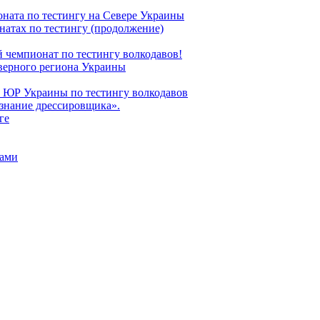
оната по тестингу на Севере Украины
натах по тестингу (продолжение)
й чемпионат по тестингу волкодавов!
еверного региона Украины
а ЮР Украины по тестингу волкодавов
изнание дрессировщика».
ге
дами