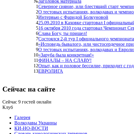
№
Заголовок материала
1
Северное сияние, или блестящий старт чемпи
2
О тестовых испытаниях, волкодавах и чемпио
3
Интервью с Фаридой Болкуновой
4
25.09.2010 в Каховке стартовал I официальны
5
16 октября 2010 года стартовал Чемпионат С
6
Слава Богу, ты пришел!
7
Состоялся 2-й тур I официального чемпионат
8
«Исповедь бывалого, или чистосердечное пр
9
О тестовых испытаниях, волкодавах и Евроли
10
«Заруба была конкретная!»
11
ФИНАЛЫ – НА СЛАВУ!
12
Опыт, как и половое бессилие, приходит с го
13
ЕВРОЛИГА
Сейчас на сайте
Сейчас 9 гостей онлайн
Клуб
Галерея
Волкодавы Украины
КИ-НО-ВОСТИ
Словарь кинологических терминов