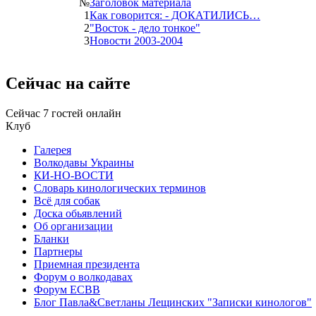
№
Заголовок материала
1
Как говорится: - ДОКАТИЛИСЬ…
2
"Восток - дело тонкое"
3
Новости 2003-2004
Сейчас
на сайте
Сейчас 7 гостей онлайн
Клуб
Галерея
Волкодавы Украины
КИ-НО-ВОСТИ
Словарь кинологических терминов
Всё для собак
Доска обьявлений
Об организации
Бланки
Партнеры
Приемная президента
Форум о волкодавах
Форум ЕСВВ
Блог Павла&Светланы Лещинских "Записки кинологов"