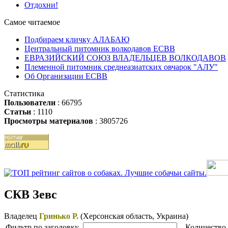
Отдохни!
Самое читаемое
Подбираем кличку АЛАБАЮ
Центральный питомник волкодавов ЕСВВ
ЕВРАЗИЙСКИЙ СОЮЗ ВЛАДЕЛЬЦЕВ ВОЛКОДАВОВ
Племенной питомник среднеазиатских овчарок "АЛУ"
Об Организации ЕСВВ
Статистика
Пользователи
: 66795
Статьи
: 1110
Просмотры материалов
: 3805726
СКВ Зевс
Владелец
Гринько Р.
(Херсонская область,
Украина)
Фильтр по заголовку
Количество 