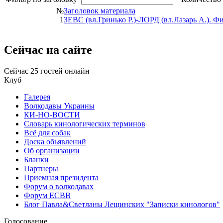
№
Заголовок материала
1
ЗЕВС (вл.Гринько Р.)-ЛОРД (вл.Лазарь А.). Ф
Сейчас на
сайте
Сейчас 25 гостей онлайн
Клуб
Галерея
Волкодавы Украины
КИ-НО-ВОСТИ
Словарь кинологических терминов
Всё для собак
Доска обьявлений
Об организации
Бланки
Партнеры
Приемная президента
Форум о волкодавах
Форум ЕСВВ
Блог Павла&Светланы Лещинских "Записки кинологов"
Голосование