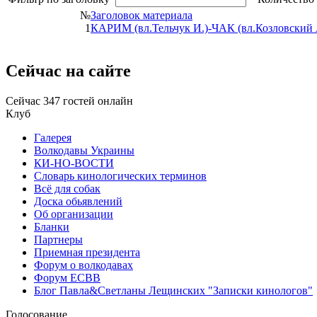
№
Заголовок материала
1
КАРИМ (вл.Тельчук И.)-ЧАК (вл.Козловский 
Сейчас
на сайте
Сейчас 347 гостей онлайн
Клуб
Галерея
Волкодавы Украины
КИ-НО-ВОСТИ
Словарь кинологических терминов
Всё для собак
Доска обьявлений
Об организации
Бланки
Партнеры
Приемная президента
Форум о волкодавах
Форум ЕСВВ
Блог Павла&Светланы Лещинских "Записки кинологов"
Голосование