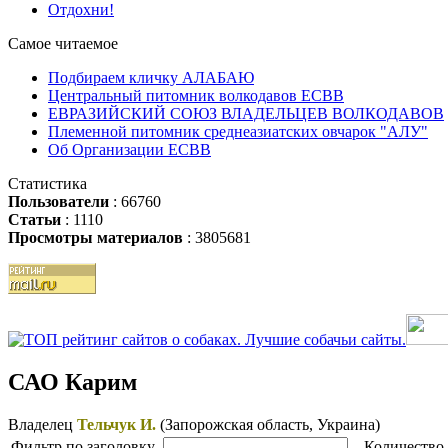
Отдохни!
Самое читаемое
Подбираем кличку АЛАБАЮ
Центральный питомник волкодавов ЕСВВ
ЕВРАЗИЙСКИЙ СОЮЗ ВЛАДЕЛЬЦЕВ ВОЛКОДАВОВ
Племенной питомник среднеазиатских овчарок "АЛУ"
Об Организации ЕСВВ
Статистика
Пользователи
: 66760
Статьи
: 1110
Просмотры материалов
: 3805681
САО Карим
Владелец
Тельчук И.
(Запорожская область, Украина)
Фильтр по заголовку
Количество 