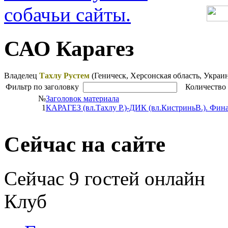
САО Карагез
Владелец
Тахлу Рустем
(Геническ, Херсонская область, Украи
Фильтр по заголовку
Количество 
№
Заголовок материала
1
КАРАГЕЗ (вл.Тахлу Р.)-ДИК (вл.КистриньВ.). Фин
Сейчас на сайте
Сейчас 9 гостей онлайн
Клуб