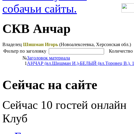
СКВ Анчар
Владелец
Шишман Игорь
(Новоалексеевка, Херсонская обл.)
Фильтр по
заголовку
Количество 
№
Заголовок материала
1
АНЧАР (вл.Шишман И.)-БЕЛЫЙ (вл.Торовец В.). 1 
Сейчас на сайте
Сейчас 10 гостей онлайн
Клуб