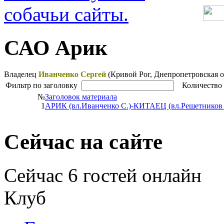
САО Арик
Владелец
Иванченко Сергей
(Кривой Рог, Днепропетровская о
Фильтр по заголовку
Количество 
№
Заголовок материала
1
АРИК (вл.Иванченко С.)-КИТАЕЦ (вл.Решетников А.
Сейчас на
сайте
Сейчас 6 гостей онлайн
Клуб