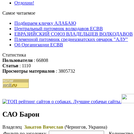
Отдохни!
Самое читаемое
Подбираем кличку АЛАБАЮ
Центральный питомник волкодавов ЕСВВ
ЕВРАЗИЙСКИЙ СОЮЗ ВЛАДЕЛЬЦЕВ ВОЛКОДАВОВ
Племенной питомник среднеазиатских овчарок "АЛУ"
Об Организации ЕСВВ
Статистика
Пользователи
: 66808
Статьи
: 1110
Просмотры материалов
: 3805732
САО Барон
Владелец
Закатов Вячеслав
(Чернигов, Украина)
Фильтр по заголовку
Количество 