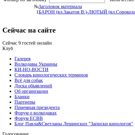
№
Заголовок материала
1
БАРОН (вл.Закатов В.)-ЛЮТЫЙ (вл.Сороколат 
Сейчас на сайте
Сейчас 9 гостей онлайн
Клуб
Галерея
Волкодавы Украины
КИ-НО-ВОСТИ
Словарь кинологических терминов
Всё для собак
Доска обьявлений
Об организации
Бланки
Партнеры
Приемная президента
Форум о волкодавах
Форум ЕСВВ
Блог Павла&Светланы Лещинских "Записки кинологов"
Голосование