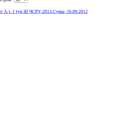
А.). 1 тур III ЧСРУ-2013.Сумы, 16.09.2012