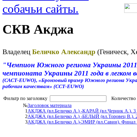
СКВ Акджа
Владелец
Беличко Александр
(Геническ, Х
"Чемпион Южного региона Украины 2011 го
чемпионата Украины 2011 года в легком ве
(САСТ-EUWO),
«Бронзовый
призер Южного региона Украи
рабочим качествам» (ССТ-EUWO)
Фильтр по заголовку
Количество 
№
Заголовок материала
1
АКДЖА (вл.Беличко А.) -КАРАЙ (вл.Черник А.). 3 
2
АКДЖА (вл.Беличко А.) -БЕЛЫЙ (вл.Торовец В.). 2 
3
АКДЖА (вл.Беличко А.)-ЭМИР (вл.Савин). Финал 