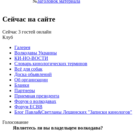
№
Заголовок материала
Сейчас на сайте
Сейчас 3 гостей онлайн
Клуб
Галерея
Волкодавы Украины
КИ-НО-ВОСТИ
Словарь кинологических терминов
Всё для собак
Доска обьявлений
Об организации
Бланки
Партнеры
Приемная президента
Форум о волкодавах
Форум ЕСВВ
Блог Павла&Светланы Лещинских "Записки кинологов"
Голосование
Являетесь ли вы владельцем волкодава?