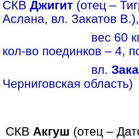
СКВ
Джигит
(отец – Тиг
Аслана, вл. Закатов В.),
вес 60 к
кол-во поединков – 4, п
вл.
Зака
Черниговская область)
СКВ
Акгуш
(отец – Дат