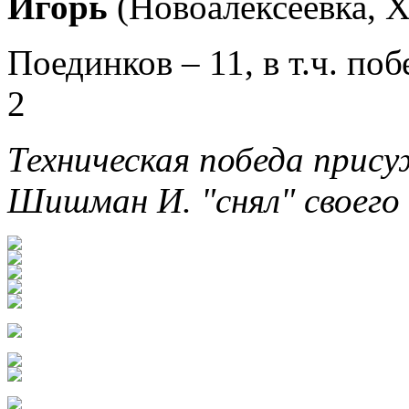
Игорь
(Новоалексеевка,
Х
Поединков
– 11, в т.ч. по
2
Техническая победа прис
Шишман И. "снял" своег